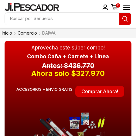
0
Buscar por
Carretes
Inicio
Comercio
DAIWA
Aprovecha este súper combo!
Combo Caña + Carrete + Línea
Antes: $436.770
Ahora solo $327.970
ACCESORIOS + ENVIO GRATIS
Comprar Ahora!