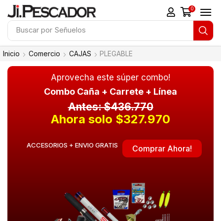
0
Buscar por
Señuelos
Inicio
Comercio
CAJAS
PLEGABLE
Aprovecha este súper combo!
Combo Caña + Carrete + Línea
Antes: $436.770
Ahora solo $327.970
ACCESORIOS + ENVIO GRATIS
Comprar Ahora!