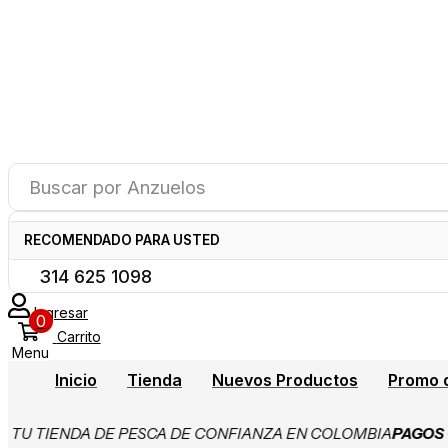
Buscar por
Anzuelos
Línea de Pedidos
RECOMENDADO PARA USTED
314 625 1098
Ingresar
0
Carrito
Menu
Inicio
Tienda
Nuevos Productos
Promo 
 TIENDA DE PESCA DE CONFIANZA EN COLOMBIA
PAGOS CON 