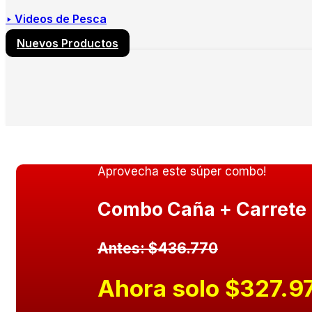
‣ Videos de Pesca
Nuevos Productos
Aprovecha este súper combo!
Combo Caña + Carrete 
Antes: $436.770
Ahora solo $327.9