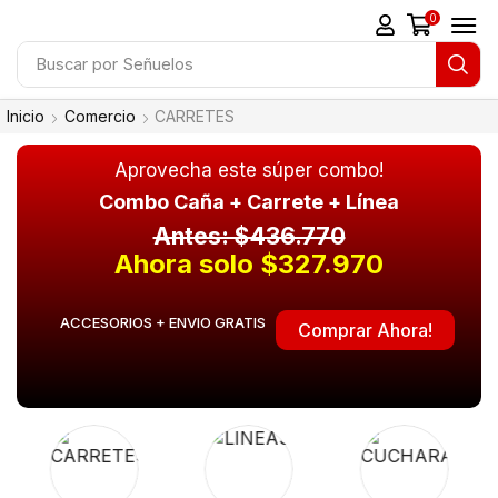
0
Buscar por
Señuelos
Inicio
Comercio
CARRETES
Aprovecha este súper combo!
Combo Caña + Carrete + Línea
Antes: $436.770
Ahora solo $327.970
ACCESORIOS + ENVIO GRATIS
Comprar Ahora!