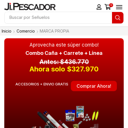
0
Buscar por
Señuelos
Inicio
Comercio
MARCA PROPIA
Aprovecha este súper combo!
Combo Caña + Carrete + Línea
Antes: $436.770
Ahora solo $327.970
ACCESORIOS + ENVIO GRATIS
Comprar Ahora!