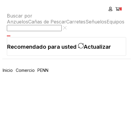
0
Buscar por
Anzuelos
Cañas de Pescar
Carretes
Señuelos
Equipos
Recomendado para usted
Actualizar
Inicio
Comercio
PENN