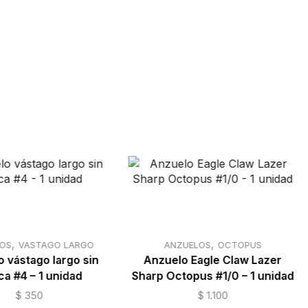
,
,
OS
VASTAGO LARGO
ANZUELOS
OCTOPUS
 vástago largo sin
Anzuelo Eagle Claw Lazer
a #4 – 1 unidad
Sharp Octopus #1/0 – 1 unidad
$
350
$
1.100