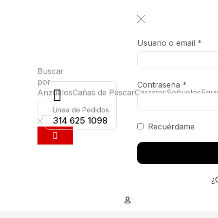
Usuario o email
*
Buscar
por
Contraseña
*
Anzuelos
Cañas de Pescar
Carretes
Señuelos
Equi
Línea de Pedidos
314 625 1098
Recuérdame
¿