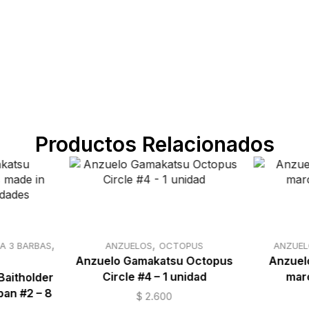
Productos Relacionados
,
,
A 3 BARBAS
ANZUELOS
OCTOPUS
ANZUEL
Anzuelo Gamakatsu Octopus
Anzuelo
Circle #4 – 1 unidad
marc
Baitholder
pan #2 – 8
$
2.600