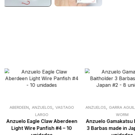
,
,
,
ABERDEEN
ANZUELOS
VASTAGO
ANZUELOS
GARRA AGUIL
LARGO
WORM
Anzuelo Eagle Claw Aberdeen
Anzuelo Gamakatsu 
Light Wire Panfish #4 – 10
3 Barbas made in Ja