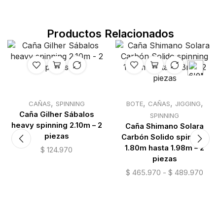
Productos Relacionados
,
,
,
,
CAÑAS
SPINNING
BOTE
CAÑAS
JIGGING
Caña Gilher Sábalos
SPINNING
heavy spinning 2.10m – 2
Caña Shimano Solara
piezas
Carbón Solido spinning
1.80m hasta 1.98m – 2
$
124.970
n
piezas
$
465.970
-
$
489.970