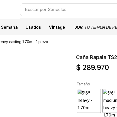
Buscar por
Carretes
a Semana
Usados
Vintage
CIONALES
BIENVENIDOS A JIPESCADOR
, TU TIENDA DE PE
avy casting 1.70m – 1 pieza
Caña Rapala TS2 
$
289.970
Tamaño