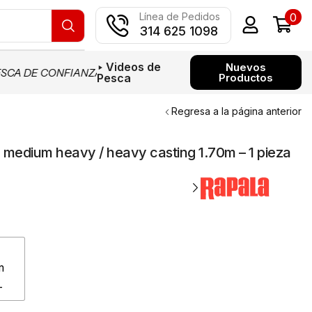
0
Línea de Pedidos
314 625 1098
‣ Videos de
Nuevos
SCA DE CONFIANZA EN COLOMBIA
PAGOS CON MERCADO PA
Pesca
Productos
Regresa a la página anterior
medium heavy / heavy casting 1.70m – 1 pieza