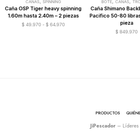
,
,
,
CAÑAS
SPINNING
BOTE
CAÑAS
TRO
Caña OSP Tiger heavy spinning
Caña Shimano Backb
1.60m hasta 2.40m – 2 piezas
Pacifico 50-80 libras
pieza
$
49.970
-
$
64.970
Reiniciar
$
849.970
selección
PRODUCTOS
QUIÉN
JiPescador
– Líderes 