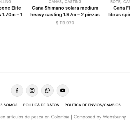
,
,
LLING
CAÑAS
CASTING
BOTE
CA
one Elite
Caña Shimano solara medium
Caña F
 1.70m – 1
heavy casting 1.97m – 2 piezas
libras sp
$
119.970
ES SOMOS
POLITICA DE DATOS
POLITICA DE ENVIOS/CAMBIOS
en artículos de pesca en Colombia | Composed by Websbunny