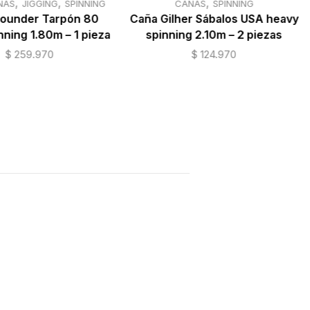
,
,
,
ÑAS
JIGGING
SPINNING
CAÑAS
SPINNING
lounder Tarpón 80
Caña Gilher Sábalos USA heavy
inning 1.80m – 1 pieza
spinning 2.10m – 2 piezas
$
259.970
$
124.970