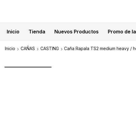
Inicio
Tienda
Nuevos Productos
Promo de l
ENVÍOS NA
Inicio
CAÑAS
CASTING
Caña Rapala TS2 medium heavy / he