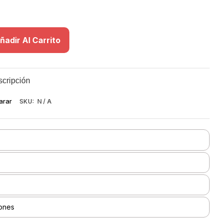
ñadir Al Carrito
scripción
arar
SKU:
N / A
ones