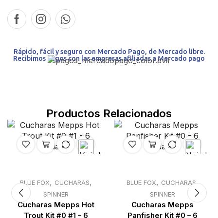
Rápido, fácil y seguro con Mercado Pago, de Mercado libre.
Recibimos pagos con las empresas afiliadas a Mercado pago
Productos Relacionados
Reiniciar
n
selección
,
,
,
,
BLUE FOX
CUCHARAS
BLUE FOX
CUCHARAS
SPINNER
SPINNER
Cucharas Mepps Hot
Cucharas Mepps
Trout Kit #0 #1 – 6
Panfisher Kit #0 – 6