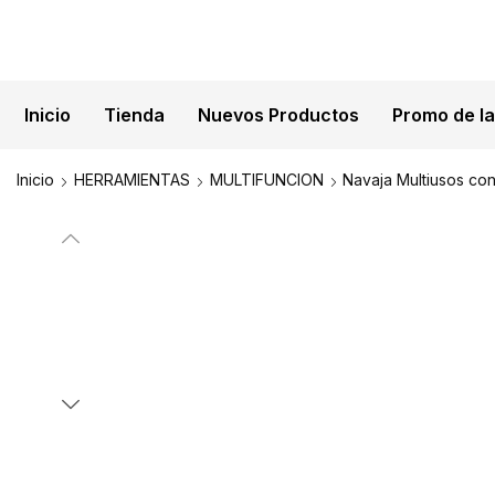
Inicio
Tienda
Nuevos Productos
Promo de l
ENVÍOS N
Inicio
HERRAMIENTAS
MULTIFUNCION
Navaja Multiusos co