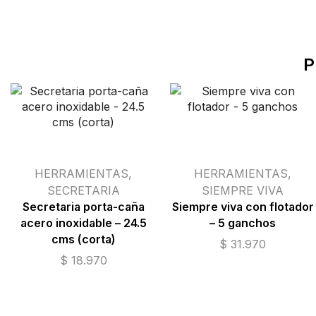
P
Reiniciar
Reiniciar
HERRAMIENTAS
,
HERRAMIENTAS
,
selección
selección
SECRETARIA
SIEMPRE VIVA
Secretaria porta-caña
Siempre viva con flotador
acero inoxidable – 24.5
– 5 ganchos
cms (corta)
$
31.970
$
18.970