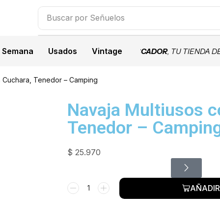
Buscar por
Señuelos
a Semana
Usados
Vintage
ACIONALES
BIENVENIDOS A JIPESCADOR
, TU TIENDA DE PE
n Cuchara, Tenedor – Camping
Navaja Multiusos c
Tenedor – Campin
$
25.970
AÑADIR