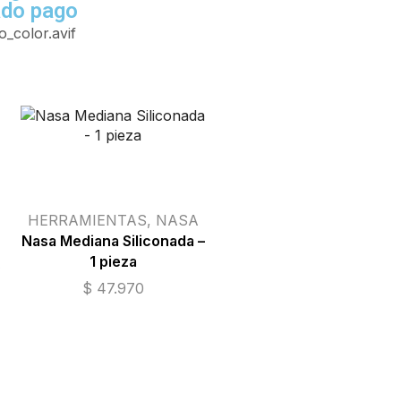
ado pago
HERRAMIENTAS
,
NASA
Nasa Mediana Siliconada –
Reiniciar
1 pieza
A
selección
$
47.970
HERRAMIENTAS
,
SECRETARIA
Secretaria porta-caña
acero inoxidable – 24.5
cms (corta)