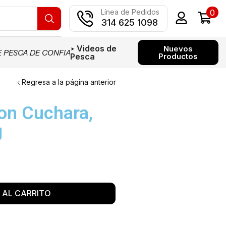
0
Línea de Pedidos
314 625 1098
‣ Videos de
Nuevos
SCA DE CONFIANZA EN COLOMBIA
PAGOS CON MERCADO P
Pesca
Productos
Regresa a la página anterior
on Cuchara,
g
 AL CARRITO