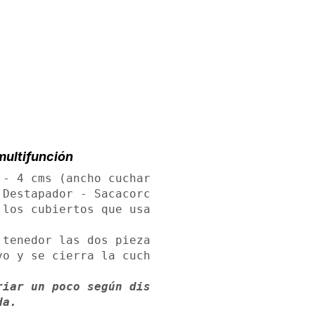
multifunción
- 4 cms (ancho cuchara)

Destapador - Sacacorchos

 los cubiertos que usamos en casa (no son pequ
tenedor las dos piezas quedan separadas,

o y se cierra la cuchara y tenedor

iar un poco según dispositivo 

da.