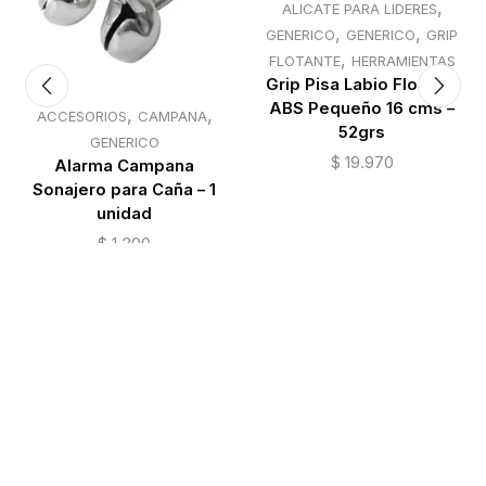
n
,
ALICATE PARA LIDERES
,
,
GENERICO
GENERICO
GRIP
,
FLOTANTE
HERRAMIENTAS
Grip Pisa Labio Floating
ABS Pequeño 16 cms –
,
,
ACCESORIOS
CAMPANA
52grs
GENERICO
$
19.970
Alarma Campana
Reiniciar
Sonajero para Caña – 1
selección
unidad
$
1.300