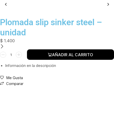
Plomada slip sinker steel –
unidad
$
1.400
Plomada
AÑADIR AL CARRITO
slip
sinker
Información en la descripción
steel
-
Me Gusta
unidad
Comparar
cantidad