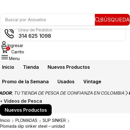
BÚSQUEDA
Buscar por
Anzuelos
Línea de Pedidos
314 625 1098
Ingresar
0
Carrito
Menu
Inicio
Tienda
Nuevos Productos
Promo de la Semana
Usados
Vintage
DOR
, TU TIENDA DE PESCA DE CONFIANZA EN COLOMBIA
PA
‣ Videos de Pesca
Nuevos Productos
Inicio
PLOMADAS
SLIP SINKER
Plomada slip sinker steel – unidad