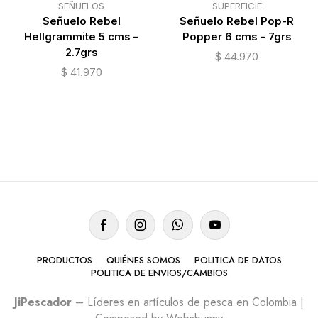
SEÑUELOS
SUPERFICIE
Señuelo Rebel
Señuelo Rebel Pop-R
Hellgrammite 5 cms –
Popper 6 cms – 7grs
2.7grs
$
44.970
$
41.970
PRODUCTOS
QUIÉNES SOMOS
POLITICA DE DATOS
POLITICA DE ENVIOS/CAMBIOS
n
JiPescador
– Líderes en artículos de pesca en Colombia |