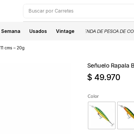
Buscar por
Carretes
a Semana
Usados
Vintage
BIENVENIDOS A JIPESCADOR
, TU TIENDA DE PESCA DE CON
11 cms – 20g
Señuelo Rapala 
$
49.970
Color