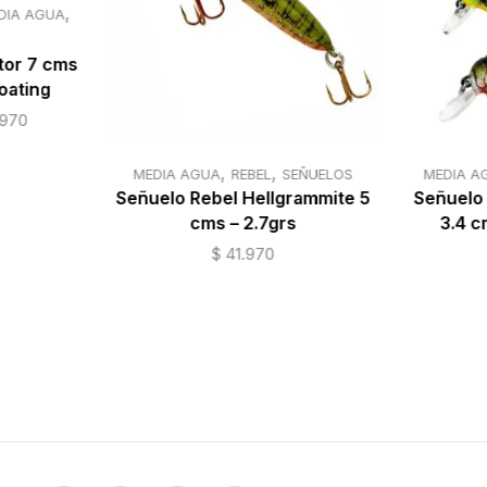
,
DIA AGUA
9 cms
tor 7 cms
oating
2 cms
.970
,
,
MEDIA AGUA
REBEL
SEÑUELOS
MEDIA A
Señuelo Rebel Hellgrammite 5
Señuelo 
cms – 2.7grs
3.4 c
$
41.970