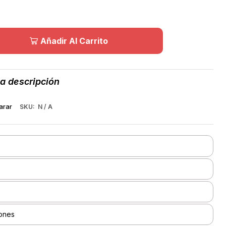
Añadir Al Carrito
la descripción
arar
SKU:
N / A
ones