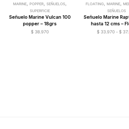
,
,
,
,
,
MARINE
POPPER
SEÑUELOS
FLOATING
MARINE
ME
SUPERFICIE
SEÑUELOS
Señuelo Marine Vulcan 100
Señuelo Marine Rap
popper – 18grs
hasta 12 cms – Fl
1
Reiniciar
$
38.970
$
33.970
-
$
37
selección