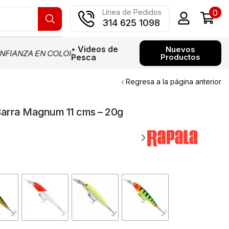
0
Línea de Pedidos
314 625 1098
‣ Videos de
Nuevos
FIANZA EN COLOMBIA
PAGOS CON MERCADO PAGO
SOMOS 
Pesca
Productos
Regresa a la página anterior
Barra Magnum 11 cms – 20g