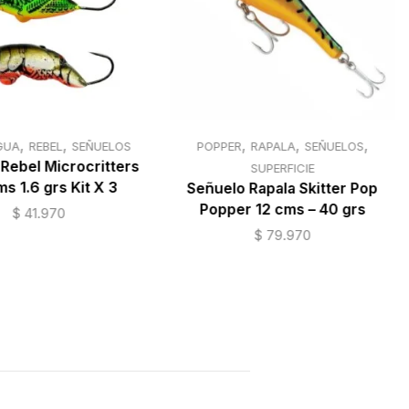
,
,
,
,
,
GUA
REBEL
SEÑUELOS
POPPER
RAPALA
SEÑUELOS
Reiniciar
Rebel Microcritters
SUPERFICIE
ms 1.6 grs Kit X 3
selección
Señuelo Rapala Skitter Pop
Popper 12 cms – 40 grs
$
41.970
$
79.970