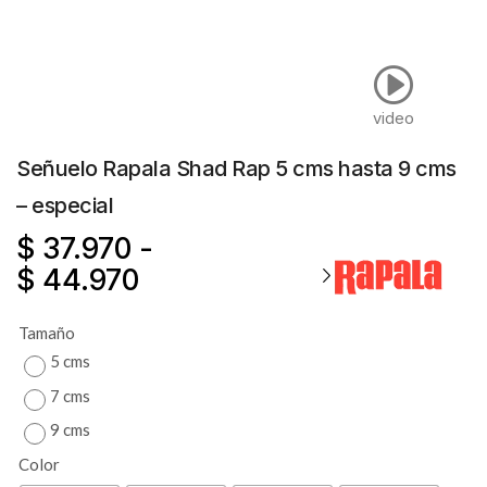
video
Señuelo Rapala Shad Rap 5 cms hasta 9 cms
– especial
$
37.970
-
$
44.970
Tamaño
5 cms
7 cms
9 cms
Color