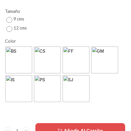
Tamaño
9 cms
12 cms
Color
Añadir Al Carrito