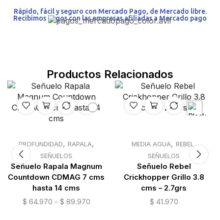
Rápido, fácil y seguro con Mercado Pago, de Mercado libre.
Recibimos pagos con las empresas afiliadas a Mercado pago
Productos Relacionados
7 cm -
12 grs
,
,
,
,
PROFUNDIDAD
RAPALA
MEDIA AGUA
REBEL
SEÑUELOS
SEÑUELOS
9 cm -
Señuelo Rapala Magnum
Señuelo Rebel
17 grs
Countdown CDMAG 7 cms
Crickhopper Grillo 3.8
hasta 14 cms
cms – 2.7grs
n
$
64.970
-
$
89.970
$
41.970
11 cm -
27 grs